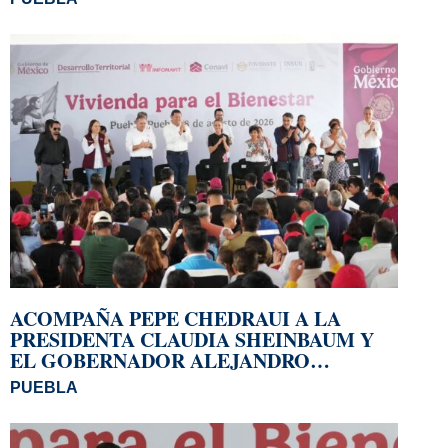
ACOMPAÑA PEPE CHEDRAUI A LA
PRESIDENTA CLAUDIA SHEINBAUM Y
EL GOBERNADOR ALEJANDRO
ARMENTA A LA ENTREGA DE
PUEBLA
VIVIENDAS EN LOMAS DE SAN MIGUEL