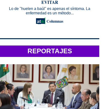
EVITAR
QU
Lo de "huelen a baúl" es apenas el síntoma. La
El 
enfermedad es un método...
at
n
Columnas
REPORTAJES