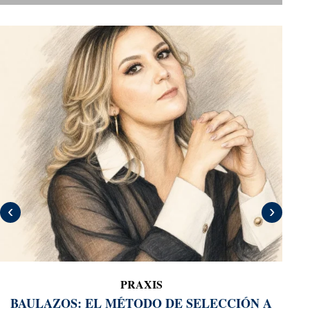
‹
›
MARTHA BERRA
ELV
PRAXIS
BAULAZOS: EL MÉTODO DE SELECCIÓN A
FR