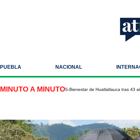
PUEBLA
NACIONAL
INTERNA
MINUTO A MINUTO
ilitan Centro de Salud IMSS-Bienestar de Huatlatlauca tras 43 años