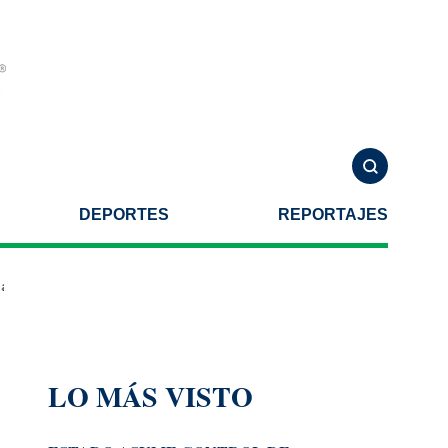
DEPORTES
REPORTAJES
e una agresión armada
Helicóptero se estrella al combatir incendio
LO MÁS VISTO