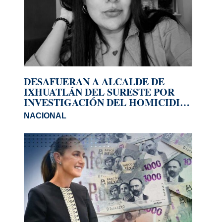
DESAFUERAN A ALCALDE DE
IXHUATLÁN DEL SURESTE POR
INVESTIGACIÓN DEL HOMICIDIO
DE LA PERIODISTA ROXANA
NACIONAL
GUZMÁN