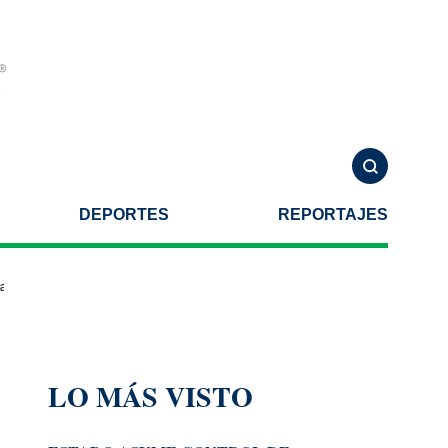
DEPORTES
REPORTAJES
EP anuncia que continuará revisiones
Pericos asegura la serie ante
LO MÁS VISTO