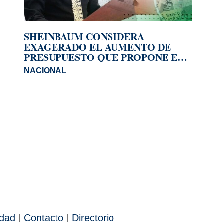
SHEINBAUM CONSIDERA
EXAGERADO EL AUMENTO DE
PRESUPUESTO QUE PROPONE EL
INE PARA 2027
NACIONAL
idad
|
Contacto
|
Directorio