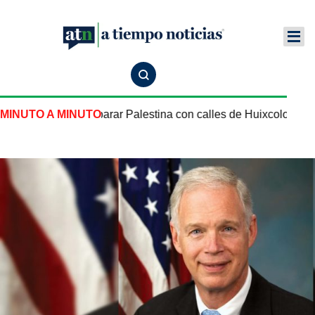
sculpa por comparar Palestina con calles de Huixcolotla
MINUTO A MINUTO
She