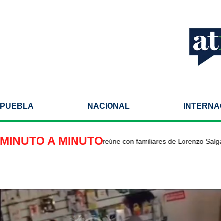
PUEBLA
NACIONAL
INTERNA
MINUTO A MINUTO
jador de México en EU se reúne con familiares de Lorenzo Salgado 