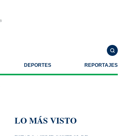
DEPORTES
REPORTAJES
l 800 atenciones ciudadanas en Esperanza
Puebla inaugura el Cen
LO MÁS VISTO