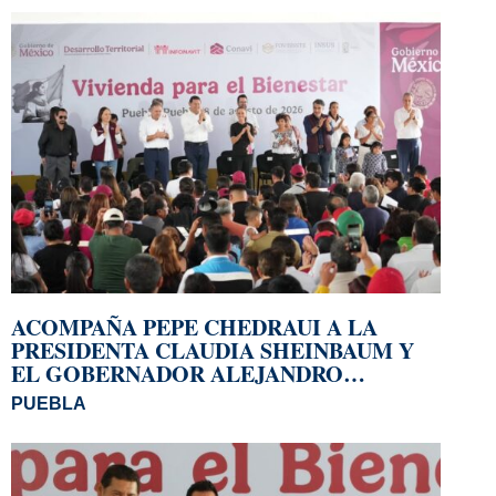
ACOMPAÑA PEPE CHEDRAUI A LA
PRESIDENTA CLAUDIA SHEINBAUM Y
EL GOBERNADOR ALEJANDRO
ARMENTA A LA ENTREGA DE
PUEBLA
VIVIENDAS EN LOMAS DE SAN MIGUEL