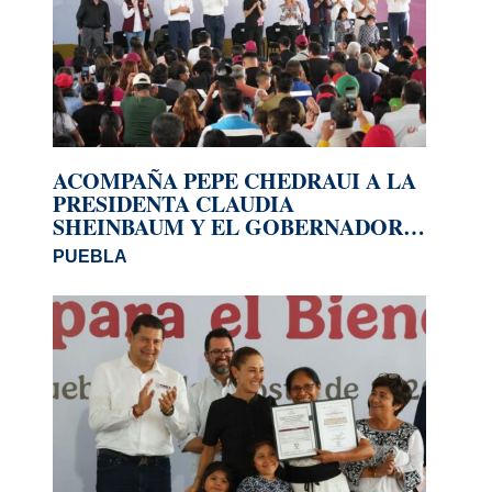
ACOMPAÑA PEPE CHEDRAUI A LA
PRESIDENTA CLAUDIA
SHEINBAUM Y EL GOBERNADOR
ALEJANDRO ARMENTA A LA
PUEBLA
ENTREGA DE VIVIENDAS EN
LOMAS DE SAN MIGUEL