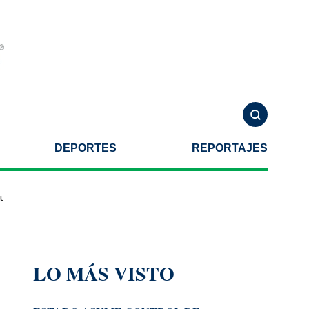
DEPORTES
REPORTAJES
s”, entre los perfiles
Acompaña Pepe Chedraui a la presidenta Cla
LO MÁS VISTO