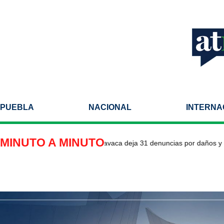
PUEBLA
NACIONAL
INTERNA
MINUTO A MINUTO
ón de pipa de gas en Cuernavaca deja 31 denuncias por daños y lesi