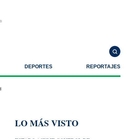
DEPORTES
REPORTAJES
por autoridades de Estados Unidos
Familia de Violeta Alejandra rea
LO MÁS VISTO