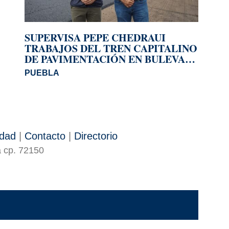
SUPERVISA PEPE CHEDRAUI
TRABAJOS DEL TREN CAPITALINO
DE PAVIMENTACIÓN EN BULEVAR
HÉROES DEL 5 DE MAYO
PUEBLA
idad
|
Contacto
|
Directorio
a cp. 72150