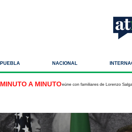
PUEBLA
NACIONAL
INTERNA
MINUTO A MINUTO
ador de México en EU se reúne con familiares de Lorenzo Salgado e