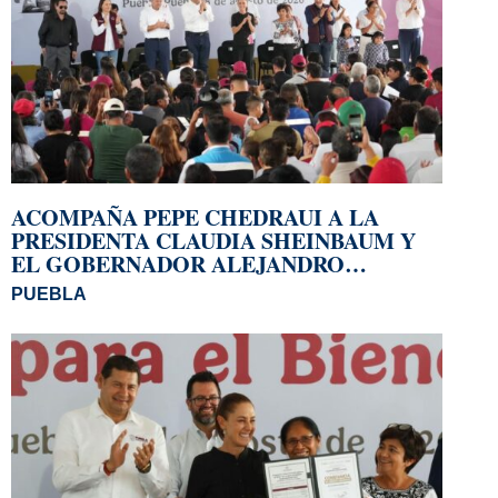
ACOMPAÑA PEPE CHEDRAUI A LA
PRESIDENTA CLAUDIA SHEINBAUM Y
EL GOBERNADOR ALEJANDRO
ARMENTA A LA ENTREGA DE
PUEBLA
VIVIENDAS EN LOMAS DE SAN MIGUEL