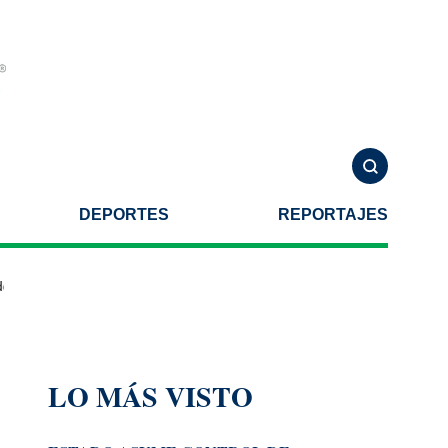
DEPORTES
REPORTAJES
r autoridades de Estados Unidos
Familia de Violeta Alejandra reali
LO MÁS VISTO