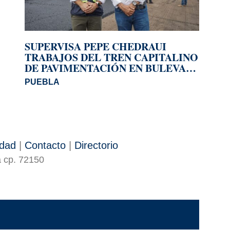
SUPERVISA PEPE CHEDRAUI
TRABAJOS DEL TREN CAPITALINO
DE PAVIMENTACIÓN EN BULEVAR
HÉROES DEL 5 DE MAYO
PUEBLA
idad
|
Contacto
|
Directorio
a cp. 72150