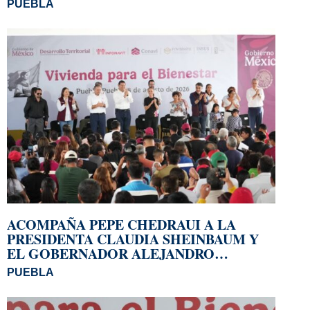
PUEBLA
ACOMPAÑA PEPE CHEDRAUI A LA
PRESIDENTA CLAUDIA SHEINBAUM Y
EL GOBERNADOR ALEJANDRO
ARMENTA A LA ENTREGA DE
PUEBLA
VIVIENDAS EN LOMAS DE SAN MIGUEL