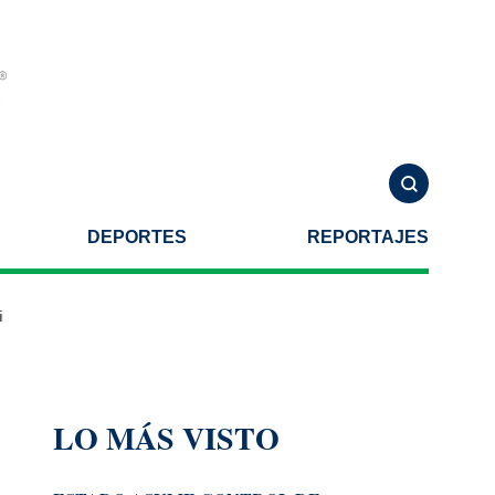
DEPORTES
REPORTAJES
Grace Palomares?
Las facturas del barbosismo
Alertan por aum
LO MÁS VISTO