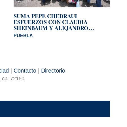
SUMA PEPE CHEDRAUI
ESFUERZOS CON CLAUDIA
SHEINBAUM Y ALEJANDRO
ARMENTA EN LA JORNADA
PUEBLA
NACIONAL DE REFORESTACIÓN
idad
|
Contacto
|
Directorio
a cp. 72150