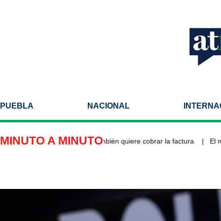
PUEBLA
NACIONAL
INTERNA
MINUTO A MINUTO
uiere el aumento… pero también quiere cobrar la factura
El mano