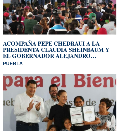
ACOMPAÑA PEPE CHEDRAUI A LA
PRESIDENTA CLAUDIA SHEINBAUM Y
EL GOBERNADOR ALEJANDRO
ARMENTA A LA ENTREGA DE
PUEBLA
VIVIENDAS EN LOMAS DE SAN MIGUEL