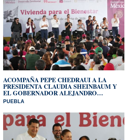
ACOMPAÑA PEPE CHEDRAUI A LA
PRESIDENTA CLAUDIA SHEINBAUM Y
EL GOBERNADOR ALEJANDRO
ARMENTA A LA ENTREGA DE
PUEBLA
VIVIENDAS EN LOMAS DE SAN MIGUEL