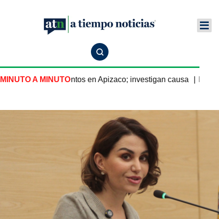
en salón de eventos en Apizaco; investigan causa
MINUTO A MINUTO
Nayeli Sa