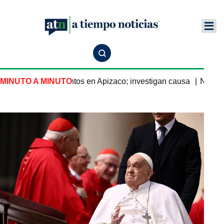
n salón de eventos en Apizaco; investigan causa
MINUTO A MINUTO
Nayeli Sa