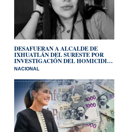
DESAFUERAN A ALCALDE DE
IXHUATLÁN DEL SURESTE POR
INVESTIGACIÓN DEL HOMICIDIO
DE LA PERIODISTA ROXANA
NACIONAL
GUZMÁN