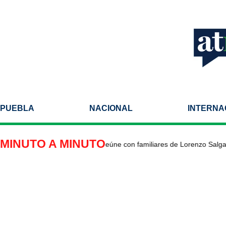
PUEBLA
NACIONAL
INTERNA
MINUTO A MINUTO
dor de México en EU se reúne con familiares de Lorenzo Salgado en