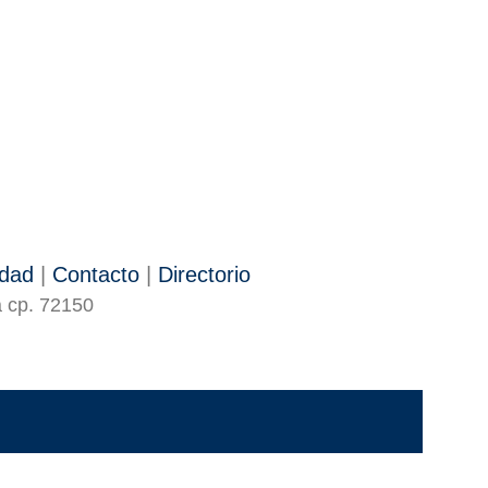
idad
|
Contacto
|
Directorio
a cp. 72150