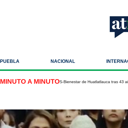
PUEBLA
NACIONAL
INTERNA
MINUTO A MINUTO
bilitan Centro de Salud IMSS-Bienestar de Huatlatlauca tras 43 años