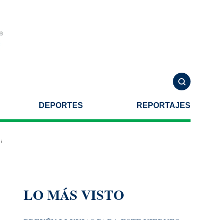
DEPORTES
REPORTAJES
te una agresión armada
Helicóptero se estrella al combatir incendio
LO MÁS VISTO