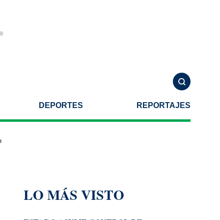
DEPORTES
REPORTAJES
a factura
El manotazo en la mesa
¿Algún “baúl” meterá mano
LO MÁS VISTO