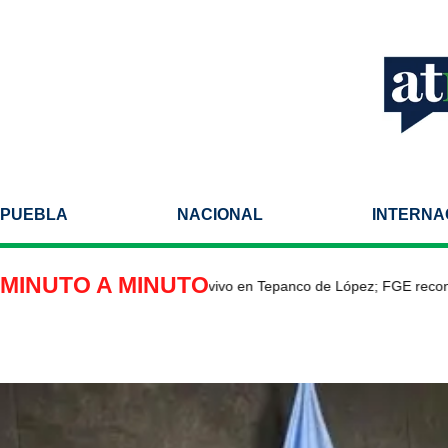
PUEBLA
NACIONAL
INTERNA
MINUTO A MINUTO
 Valentín tras ser quemado vivo en Tepanco de López; FGE reconfigura