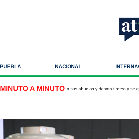
PUEBLA
NACIONAL
INTERNA
MINUTO A MINUTO
escente de 14 años asesina a sus abuelos y desata tiroteo y se quita l