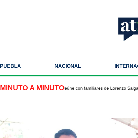
PUEBLA
NACIONAL
INTERNA
MINUTO A MINUTO
jador de México en EU se reúne con familiares de Lorenzo Salgado 