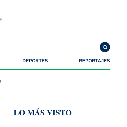
DEPORTES
REPORTAJES
r autoridades de Estados Unidos
Familia de Violeta Alejandra reali
LO MÁS VISTO