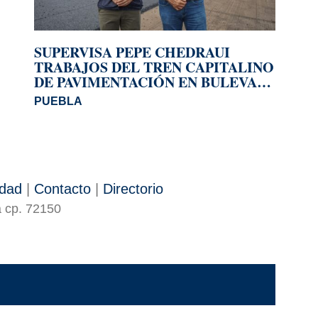
SUPERVISA PEPE CHEDRAUI
TRABAJOS DEL TREN CAPITALINO
DE PAVIMENTACIÓN EN BULEVAR
HÉROES DEL 5 DE MAYO
PUEBLA
idad
|
Contacto
|
Directorio
a cp. 72150