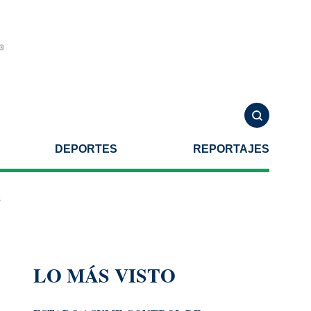
DEPORTES
REPORTAJES
te una agresión armada
Helicóptero se estrella al combatir incendio
LO MÁS VISTO