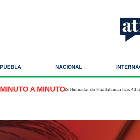
PUEBLA
NACIONAL
INTERNA
MINUTO A MINUTO
bilitan Centro de Salud IMSS-Bienestar de Huatlatlauca tras 43 años