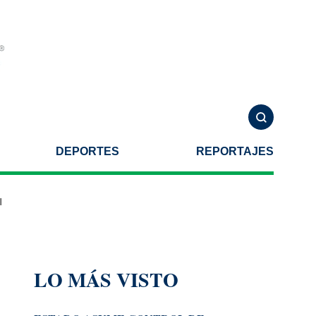
DEPORTES
REPORTAJES
as”, entre los perfiles
Acompaña Pepe Chedraui a la presidenta C
LO MÁS VISTO