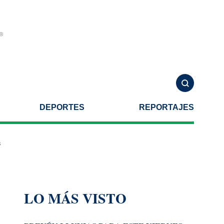
DEPORTES
REPORTAJES
te una agresión armada
Helicóptero se estrella al combatir incendio
LO MÁS VISTO