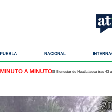
PUEBLA
NACIONAL
INTERNA
MINUTO A MINUTO
bilitan Centro de Salud IMSS-Bienestar de Huatlatlauca tras 43 años