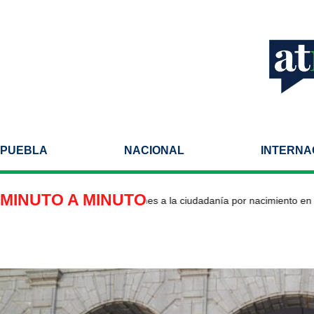
PUEBLA
NACIONAL
INTERNA
MINUTO A MINUTO
 impulsa nuevas restricciones a la ciudadanía por nacimiento en Est