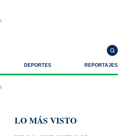
DEPORTES
REPORTAJES
 autoridades de Estados Unidos
Familia de Violeta Alejandra realiz
LO MÁS VISTO