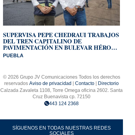
SUPERVISA PEPE CHEDRAUI TRABAJOS
DEL TREN CAPITALINO DE
PAVIMENTACIÓN EN BULEVAR HÉROES
DEL 5 DE MAYO
PUEBLA
© 2026 Grupo JV Comunicaciones Todos los derechos
reservados
Aviso de privacidad
|
Contacto
|
Directorio
Calzada Zavaleta 1108, Torre Omega oficina 2602. Santa
Cruz Buenavista cp. 72150
443 124 2368
SÍGUENOS EN TODAS NUESTRAS REDES
SOCIALES