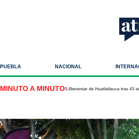
PUEBLA
NACIONAL
INTERNA
MINUTO A MINUTO
ilitan Centro de Salud IMSS-Bienestar de Huatlatlauca tras 43 años