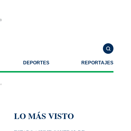
DEPORTES
REPORTAJES
e una agresión armada
Helicóptero se estrella al combatir incendio
LO MÁS VISTO